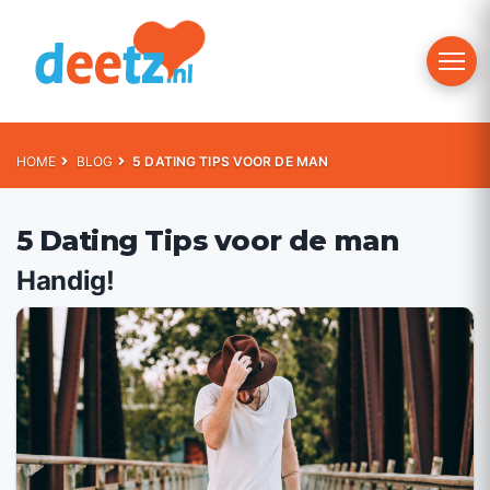
Toggle 
HOME
BLOG
5 DATING TIPS VOOR DE MAN
5 Dating Tips voor de man
Handig!