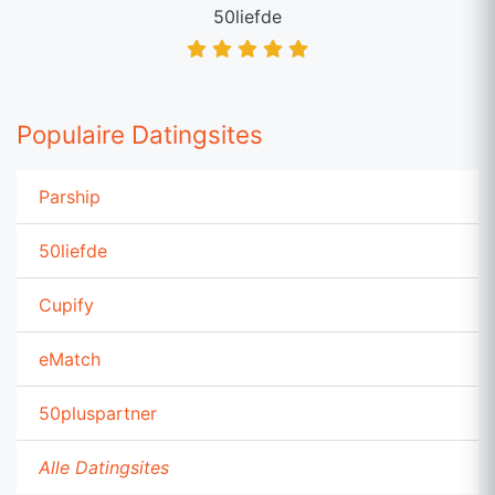
50liefde
Populaire Datingsites
Parship
50liefde
Cupify
eMatch
50pluspartner
Alle Datingsites