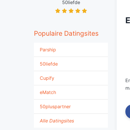
50liefde
E
Populaire Datingsites
Parship
50liefde
Cupify
En
m
eMatch
50pluspartner
Alle Datingsites