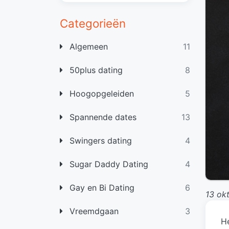
Categorieën
Algemeen
11
50plus dating
8
Hoogopgeleiden
5
Spannende dates
13
Swingers dating
4
Sugar Daddy Dating
4
Gay en Bi Dating
6
13 ok
Vreemdgaan
3
H