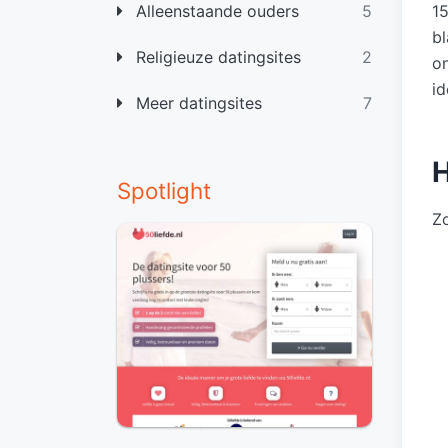
1
Alleenstaande ouders
5
bl
Religieuze datingsites
2
o
id
Meer datingsites
7
H
Spotlight
Z