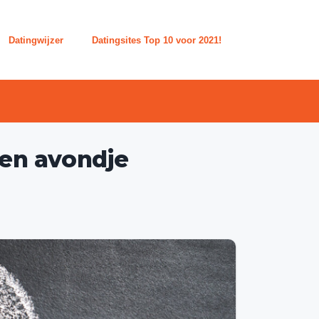
Datingwijzer
Datingsites Top 10 voor 2021!
een avondje