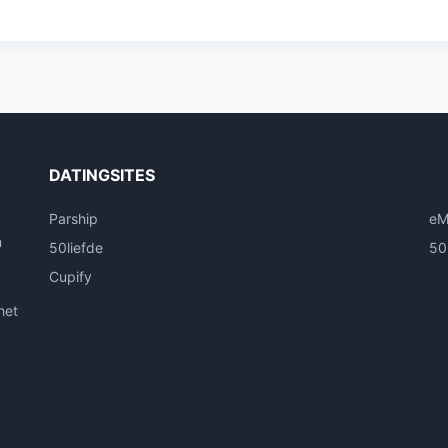
DATINGSITES
Parship
eM
n
50liefde
50
Cupify
het