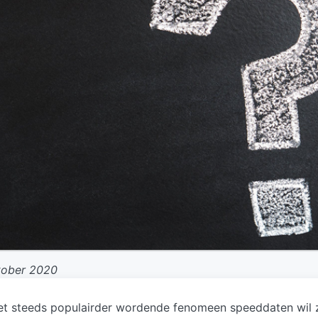
tober 2020
et steeds populairder wordende fenomeen speeddaten wil 