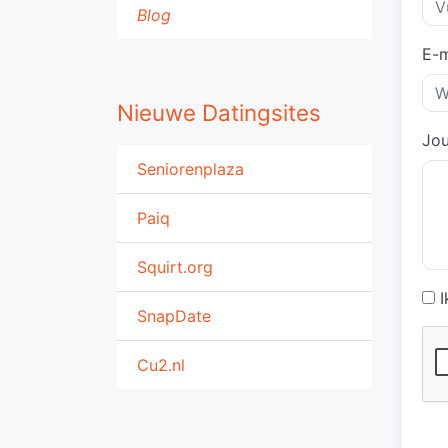
Blog
E-m
Nieuwe Datingsites
Jou
Seniorenplaza
Paiq
Squirt.org
I
SnapDate
Cu2.nl