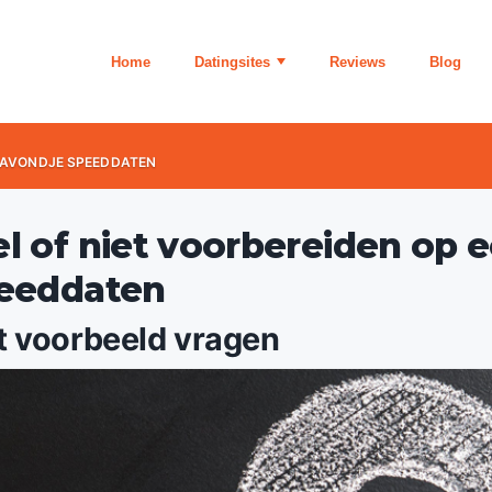
Home
Datingsites
Reviews
Blog
N AVONDJE SPEEDDATEN
l of niet voorbereiden op 
eeddaten
 voorbeeld vragen