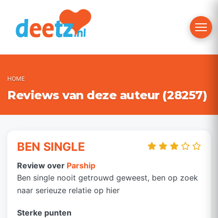
Toggle 
HOME
Reviews van deze auteur (28257)
BEN SINGLE
Review over
Parship
Ben single nooit getrouwd geweest, ben op zoek
naar serieuze relatie op hier
Sterke punten