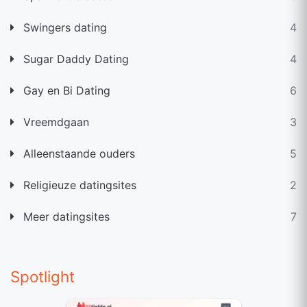
Swingers dating
4
Sugar Daddy Dating
4
Gay en Bi Dating
6
Vreemdgaan
3
Alleenstaande ouders
5
Religieuze datingsites
2
Meer datingsites
7
Spotlight