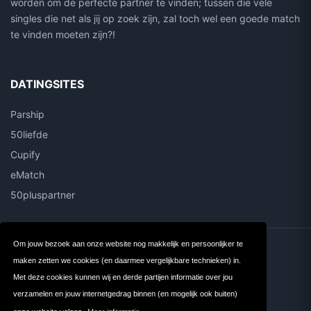
worden om de perfecte partner te vinden; tussen die vele
singles die net als jij op zoek zijn, zal toch wel een goede match
te vinden moeten zijn?!
DATINGSITES
Parship
50liefde
Cupify
eMatch
50pluspartner
Om jouw bezoek aan onze website nog makkelijk en persoonlijker te
Contact
Over ons
maken zetten we cookies (en daarmee vergelijkbare technieken) in.
Privacy
Algemene
Met deze cookies kunnen wij en derde partijen informatie over jou
verzamelen en jouw internetgedrag binnen (en mogelijk ook buiten)
Voorwaarden