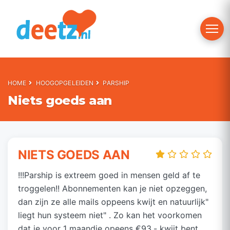
Toggle 
HOME
HOOGOPGELEIDEN
PARSHIP
Niets goeds aan
NIETS GOEDS AAN
!!!Parship is extreem goed in mensen geld af te
troggelen!! Abonnementen kan je niet opzeggen,
dan zijn ze alle mails oppeens kwijt en natuurlijk"
liegt hun systeem niet" . Zo kan het voorkomen
dat je voor 1 maandje opeens €93,- kwijt bent